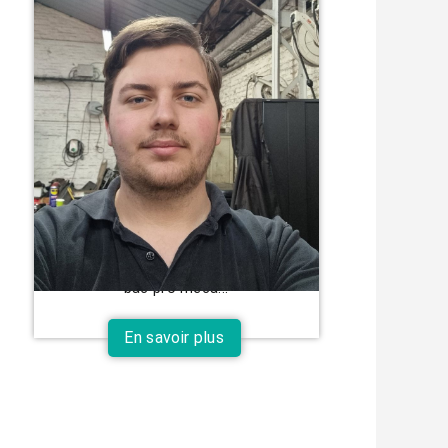
Gaultier a trouvé la bonne
méthode pour décrocher son
contrat
Si tout se passe bien pour lui,
Gaultier pourrait signer un CDI en
septembre 2025. Ce Cappellois de
19 ans est mécanicien, « J’ai un
bac pro méca...
En savoir plus