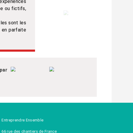
expériences
e ou fictifs,
les sont les
 en parfaite
 par
Entreprendre Ensemble
66 rue des chantiers de France